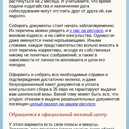
растянуться на 2 месяца. И учитывайте, что время
подачи ходатайства и назначенная дата
собеседования могут отстоять друг от друга ой, как
надолго.
Собирать документы стоит начать заблаговременно.
Их перечень можно увидеть и
у нас на ресурсе
, и в
визовом кодексе, и на сайте консульства. Однако он
даже именуется «неисчерпывающим». Иными
словами, каждое представительство вольно вносить в
этот перечень коррективы, исходя из собственных
никому не понятных соображений, а также в
зависимости от личности аппликанта и цели его
поездки.
Оформить и собрать все необходимые справки и
подтверждения достаточно нелегко, и даже
безукоризненный пакет документов и уплата
консульского сбора в 35 евро не гарантируют выдачи
вам шенгенской визы. Виной тому может быть все, что
угодно: отказам в выдаче разрешительных документов
посвящен
целый раздел на нашем ресурсе
.
Обращаемся в официальный визовый центр
У этого варианта есть свои плюсы и минусы.