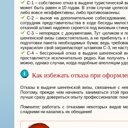
С-1 – собственно отказ в выдаче туристической 
может быть равен и 10 годам. В этом случае целесо
либо вовсе неэффективны, либо противозаконны;
С-2 – вызов на дополнительное собеседование. 
сотрудник представительства в ходе беседы милости
отказной штамп надежно скроется под визовым стикер
С-3 – непорядок с документами. Тут целиком и 
шенгенской визы самостоятельно, а не прибегнуть к
подготовки пакета необходимых бумаг, ведь требов
«украсили» свой загранпаспорт штампом С-3, не наст
С-4 – бессрочный отказ в выдаче шенгенской ви
проставляется исключительно редко. Как получить в
можно, однако случаи, когда подобные апелляции уд
Как избежать отказа при оформл
Отказы в выдаче шенгенской визы, связанные с не
Поэтому, прежде чем начинать заниматься этой про
лучше сразу довериться опыту профессионалов: понят
Помните:
работать с отказами некоторых видов мо
сладкими ни казались их обещания!