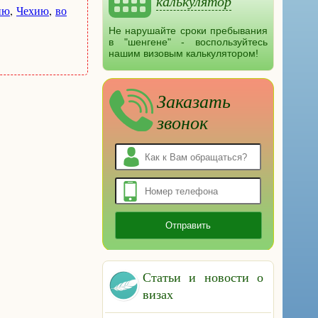
калькулятор
ию
,
Чехию
,
во
Не нарушайте сроки пребывания
в "шенгене" - воспользуйтесь
нашим визовым калькулятором!
Заказать
звонок
Статьи и новости о
визах