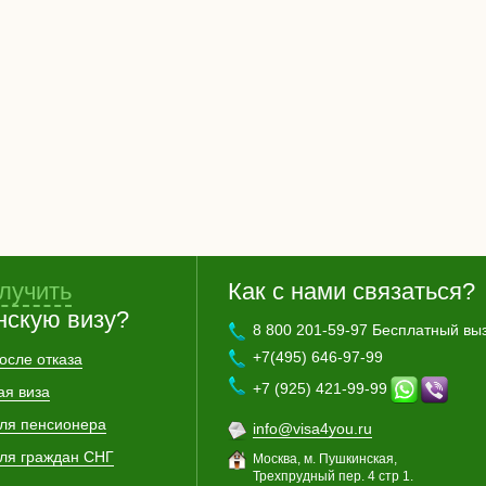
лучить
Как с нами связаться?
нскую визу?
8 800 201-59-97 Бесплатный вы
+7(495) 646-97-99
осле отказа
+7 (925) 421-99-99
ая виза
для пенсионера
info@visa4you.ru
для граждан СНГ
Москва, м. Пушкинская,
Трехпрудный пер. 4 стр 1.