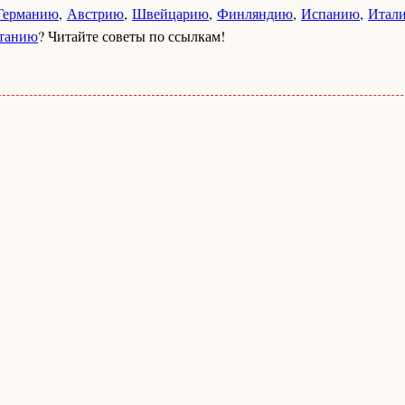
Германию
,
Австрию
,
Швейцарию
,
Финляндию
,
Испанию
,
Итал
танию
? Читайте советы по ссылкам!