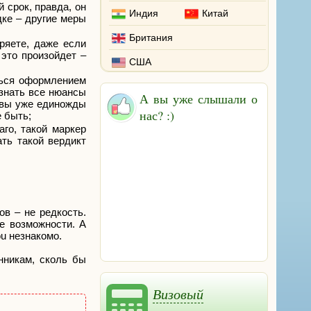
 срок, правда, он
Индия
Китай
дке – другие меры
Британия
ряете, даже если
 это произойдет –
США
ться оформлением
 знать все нюансы
А вы уже слышали о
и вы уже единожды
нас? :)
е быть;
го, такой маркер
ать такой вердикт
в – не редкость.
е возможности. А
ou незнакомо.
нникам, сколь бы
Визовый