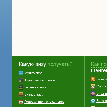
Какую визу
получать?
Как по
шенге
Мультивиза
Виза п
Туристическая виза
Срочн
Гостевая виза
Виза 
Бизнес виза
Виза 
Годовая шенгенская виза