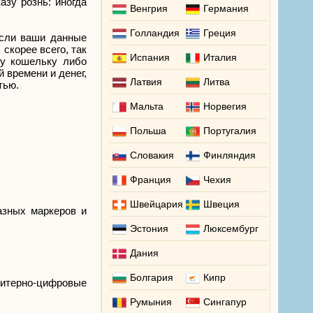
азу рознь: иногда
Венгрия
Германия
Голландия
Греция
если ваши данные
скорее всего, так
Испания
Италия
му кошельку либо
 времени и денег,
Латвия
Литва
тью.
Мальта
Норвегия
Польша
Португалия
Словакия
Финляндия
Франция
Чехия
Швейцария
Швеция
азных маркеров и
Эстония
Люксембург
Дания
Болгария
Кипр
 литерно-цифровые
Румыния
Сингапур