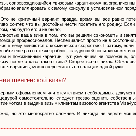
визы, сопровождающийся «визовым карантином» на ограниченный
образно апеллировать к самому консулу в установленном поря
Это не критичный вариант, правда, время вы все равно поте
во сочтет, что вы достойны чести посетить его родину. Если
ом, как будто его и не было;
полностью ваша вина в том, что вы решили сэкономить и заня
 помощи профессионалов. Неспециалист просто не в состоянии
ания к нему меняются с космической скоростью. Поэтому, есл
упайте еще раз на те же грабли – следующей попытки может и н
зы и пожизненный карантин. Тут уже ничем не поможешь, бла
изу после отказа такого типа? Скорее всего, никак. Обжалов
овлетворялись, можно пересчитать по пальцам одной руки.
ении шенгенской визы?
верным оформлением или отсутствием необходимых документо
цедурой самостоятельно, следует трезво оценить собственны
ие «отказ в выдаче визы» клиентам визового агентства Visa4y
жно, но это многократно сложнее. И никогда не верьте моше