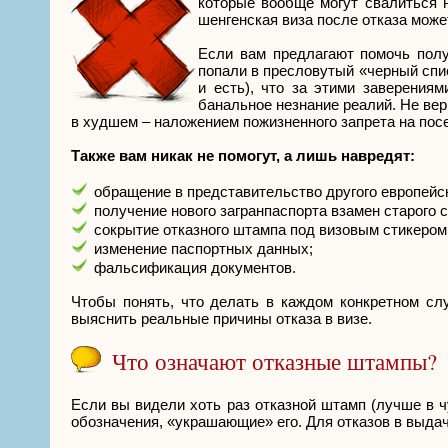
которые вообще могут свалиться н
шенгенская виза после отказа может
Если вам предлагают помочь полу
попали в пресловутый «черный списо
и есть), что за этими заверения
банальное незнание реалий. Не вер
в худшем – наложением пожизненного запрета на пос
Также вам никак не помогут, а лишь навредят:
обращение в представительство другого европейск
получение нового загранпаспорта взамен старого 
сокрытие отказного штампа под визовым стикером 
изменение паспортных данных;
фальсификация документов.
Чтобы понять, что делать в каждом конкретном сл
выяснить реальные причины отказа в визе.
Что означают отказные штампы?
Если вы видели хоть раз отказной штамп (лучше в ч
обозначения, «украшающие» его. Для отказов в выда