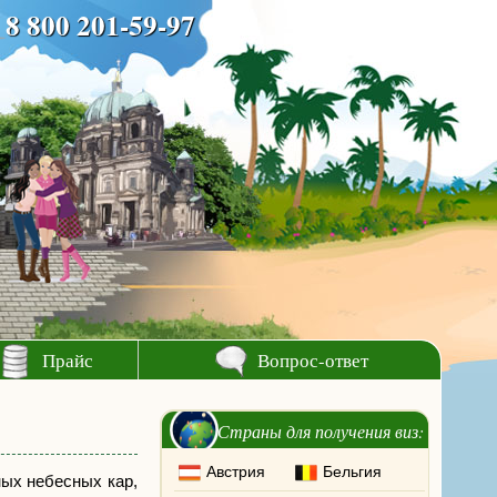
8 800 201-59-97
Прайс
Вопрос-ответ
Страны для получения виз:
Австрия
Бельгия
ных небесных кар,