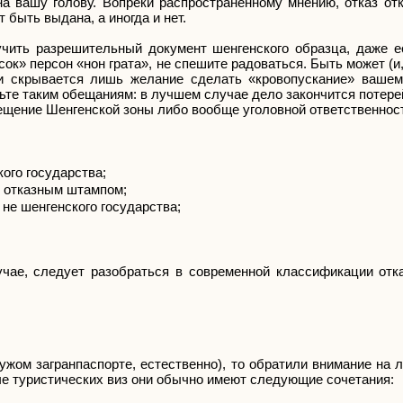
а вашу голову. Вопреки распространенному мнению, отказ отк
 быть выдана, а иногда и нет.
чить разрешительный документ шенгенского образца, даже 
к» персон «нон грата», не спешите радоваться. Быть может (и, 
ми скрывается лишь желание сделать «кровопускание» ваше
ьте таким обещаниям: в лучшем случае дело закончится потерей
ещение Шенгенской зоны либо вообще уголовной ответственнос
ого государства;
с отказным штампом;
не шенгенского государства;
учае, следует разобраться в современной классификации отк
ужом загранпаспорте, естественно), то обратили внимание на
че туристических виз они обычно имеют следующие сочетания: