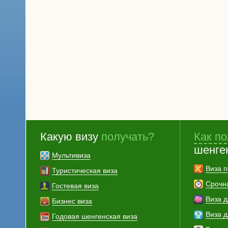
Какую визу
получать?
Как по
шенге
Мультивиза
Виза п
Туристическая виза
Срочн
Гостевая виза
Виза 
Бизнес виза
Виза 
Годовая шенгенская виза