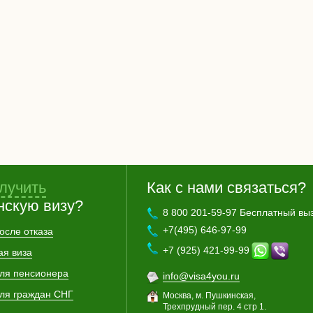
лучить
Как с нами связаться?
нскую визу?
8 800 201-59-97 Бесплатный вы
+7(495) 646-97-99
осле отказа
+7 (925) 421-99-99
ая виза
для пенсионера
info@visa4you.ru
для граждан СНГ
Москва, м. Пушкинская,
Трехпрудный пер. 4 стр 1.