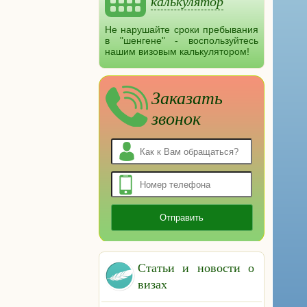
калькулятор
Не нарушайте сроки пребывания
в "шенгене" - воспользуйтесь
нашим визовым калькулятором!
Заказать
звонок
Статьи и новости о
визах