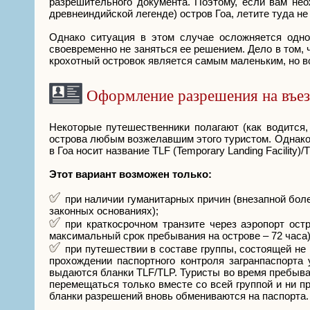
разрешительного документа. Поэтому, если вам не
древнеиндийской легенде) остров Гоа, летите туда не
Однако ситуация в этом случае осложняется одно
своевременно не заняться ее решением. Дело в том, ч
крохотный островок является самым маленьким, но в
Оформление разрешения на въез
Некоторые путешественники полагают (как водится,
острова любым возжелавшим этого туристом. Однако э
в Гоа носит название TLF (Temporary Landing Facility
Этот вариант возможен только:
при наличии гуманитарных причин (внезапной бол
законных основаниях);
при краткосрочном транзите через аэропорт ост
максимальный срок пребывания на острове – 72 часа)
при путешествии в составе группы, состоящей не 
прохождении паспортного контроля загранпаспорта
выдаются бланки TLF/TLP. Туристы во время пребыва
перемещаться только вместе со всей группой и ни п
бланки разрешений вновь обмениваются на паспорта