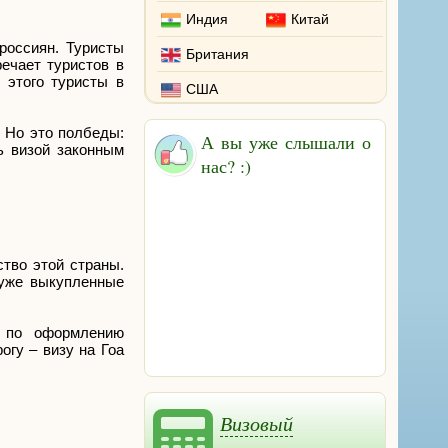
Индия
Китай
россиян. Туристы
Британия
ечает туристов в
 этого туристы в
США
 Но это полбеды:
А вы уже слышали о
ь визой законным
нас? :)
тво этой страны.
 уже выкупленные
а по оформлению
огу – визу на Гоа
Визовый