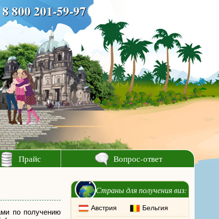
8 800 201-59-97
Прайс
Вопрос-ответ
Страны для получения виз:
Австрия
Бельгия
ами по получению