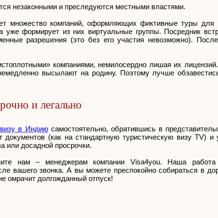
тся незаконными и преследуются местными властями.
ет множество компаний, оформляющих фиктивные туры для 
а уже формирует из них виртуальные группы. Посредник встр
менные разрешения (это без его участия невозможно). После
истоплотными» компаниями, немилосердно лишая их лицензий.
, немедленно высылают на родину. Поэтому лучше обзавестис
рочно и легально
 визу в Индию
самостоятельно, обратившись в представительс
т документов (как на стандартную туристическую визу TV) и
за или досадной просрочки.
оните нам – менеджерам компании Visa4you. Наша работ
ле вашего звонка. А вы можете преспокойно собираться в дор
 не омрачит долгожданный отпуск!