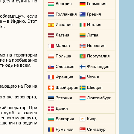
 (если судить по
Венгрия
Германия
Голландия
Греция
роблемищу», если
е – в Индию. Этот
Испания
Италия
ны.
Латвия
Литва
Мальта
Норвегия
мо на территории
Польша
Португалия
ние на пребывание
отнюдь не всем.
Словакия
Финляндия
Франция
Чехия
вающего на Гоа на
Швейцария
Швеция
го же аэропорта,
Эстония
Люксембург
кий оператор. При
Дания
 служб, а взамен
ленного маршрута,
Болгария
Кипр
ращении на родину
Румыния
Сингапур