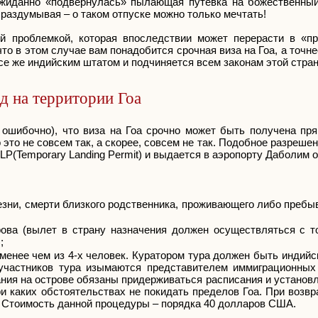
ожиданно «подвернулась» пылающая путевка на божественный
 раздумывая – о таком отпуске можно только мечтать!
й проблемкой, которая впоследствии может перерасти в «п
то в этом случае вам понадобится срочная виза на Гоа, а точне
се же индийским штатом и подчиняется всем законам этой стра
д на территории Гоа
 ошибочно), что виза на Гоа срочно может быть получена пря
то не совсем так, а скорее, совсем не так. Подобное разреше
)/TLP(Temporary Landing Permit) и выдается в аэропорту Даболим 
езни, смерти близкого родственника, проживающего либо пребы
рова (вылет в страну назначения должен осуществляться с то
;
менее чем из 4-х человек. Куратором тура должен быть индийс
 участников тура изымаются представителем иммиграционных
ния на острове обязаны придерживаться расписания и установ
ри каких обстоятельствах не покидать пределов Гоа. При возв
. Стоимость данной процедуры – порядка 40 долларов США.