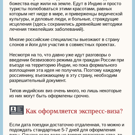
божества еще жили на земле. Едут в Индию и просто
туристы полюбоваться этими красотами, равных
которым нет нигде в мире, и приверженцы ведической
культуры, и деловые люди, и больные, страждущие
исцеления (здесь сохранились древнейшие методики
лечения тяжелейших заболеваний).
Многие российские специалисты выезжают в страну
слонов и йоги для участия в совместных проектах.
Несмотря на то, что давно уже идут разговоры о
введении безвизового режима для граждан России при
въезде на территорию Индии, но пока формального
воплощения эта идея не получила. Поэтому каждому
россиянину, въезжающему в эту страну, необходим
разрешительный документ.
Типов индийских виз очень много, но лишь некоторые
из них могут быть оформлены срочно.
Как оформляется экспресс-виза?
Если дата поездки достаточно отдаленная, то можно и
подождать стандартные 5-7 дней для оформления
визы. Однако если дело не терпит отлагательства, то