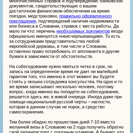
многочисленных справок и подтверждений: банковских
документов, свидетельствующих о вашем
достаточном финансовом обеспечении на время
поездки, медстраховки,
правильно оформленного
приглашения
, подтверждений наличия недвижимости
или бизнеса в Словакии, справок с места работы. Да
мало ли что: перечень
необходимых документов
везде
официально именуется «неисчерпывающим». То есть
за сотрудниками представительства любой
европейской державы, в том числе и Словакии,
оставлено право потребовать от аппликанта и другие
бумаги в зависимости от обстоятельств.
На собеседование нужно явиться четко в срок, но
запись на определенное время не дает ни малейшей
гарантии того, что именно в этот момент вы будете
стоять у окошка сотрудника консульства. На одно и то
же время записывают несколько человек, поэтому
вопрос, когда именно вы попадете на собеседование,
решается здесь же, в живой очереди. Иногда даже при
помощи национальной русской черты – наглости,
которая в данном случае не порок, а средство
самосохранения.
Тем более обидно по прошествии дней 7-10 вместо
желанной визы в Словакию на 2 года получить обратно
свой загранпаспорт с отказным штампом. А бывает, что