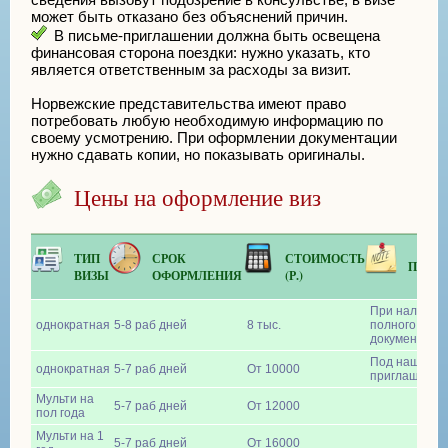
может быть отказано без объяснений причин.
В письме-приглашении должна быть освещена
финансовая сторона поездки: нужно указать, кто
является ответственным за расходы за визит.
Норвежские представительства имеют право
потребовать любую необходимую информацию по
своему усмотрению. При оформлении документации
нужно сдавать копии, но показывать оригиналы.
Цены на оформление виз
ТИП
СРОК
СТОИМОСТЬ
ПРИМ
ВИЗЫ
ОФОРМЛЕНИЯ
(Р.)
При наличии
однократная
5-8 раб дней
8 тыс.
полного комп
документов
Под наше
однократная
5-7 раб дней
От 10000
приглашение
Мульти на
5-7 раб дней
От 12000
пол года
Мульти на 1
5-7 раб дней
От 16000