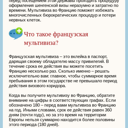
перед посещением этой державы проходить процедуру
оформления шенгенской визы неразумно и затратно по
времени. Мультивиза во Францию поможет избежать
многочисленных бюрократических процедур и потери
нервных клеток.
Что такое французская
мультивиза?
Французская мультивиза – это вклейка в паспорт,
дарящая своему обладателю массу привилегий. В
течение срока ее действия вы можете посетить
Францию несколько раз. Сколько именно – решать
исключительно вам: главное, чтобы суммарное время
пребывания в этом государстве не превышало период
действия визового коридора.
Когда вы получите мультивизу во Францию, обратите
внимание на цифры в соответствующих графах. Если
обозначено 180 – перед вами мультивиза во Францию
на год. Иными словами, срок ее действия равен 360
дням (почти году), но за это время на территории
Европы нельзя суммарно находится более половины
этого периода (180 дней).