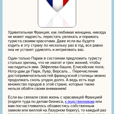
Удивительная Франция, как любимая женщина, никогда
не может надоесть, перестать увлекать и поражать
туриста своими красотами. Даже если вы будете
ездить в эту страну по нескольку раз в год, все равно
она не устанет удивлять и интриговать вас.
Один только Париж в состоянии предложить туристу
столько зрелищ, что не хватит и трех жизней, чтобы
насладиться ими. Эйфелева башня, Елисейские поля,
Нотр-дам де Пари, Лувр, Версаль… Перечисление
достопримечательностей французской столицы можно
продолжать сколь угодно долго. А ведь есть еще
множество городов в этой стране, которые также
нельзя обойти своим вниманием!
Если вы связали свою жизнь с красавицей Францией
(ездите туда по делам бизнеса,
к родственникам
или
вам посчастливилось обзавестись собственным
замком или виллой на Лазурном берегу), то каждый раз