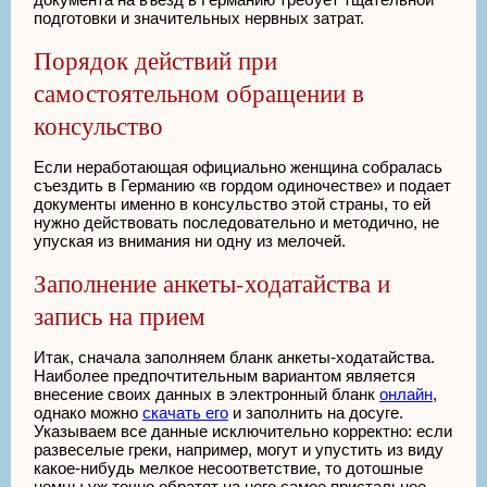
подготовки и значительных нервных затрат.
Порядок действий при
самостоятельном обращении в
консульство
Если неработающая официально женщина собралась
съездить в Германию «в гордом одиночестве» и подает
документы именно в консульство этой страны, то ей
нужно действовать последовательно и методично, не
упуская из внимания ни одну из мелочей.
Заполнение анкеты-ходатайства и
запись на прием
Итак, сначала заполняем бланк анкеты-ходатайства.
Наиболее предпочтительным вариантом является
внесение своих данных в электронный бланк
онлайн
,
однако можно
скачать его
и заполнить на досуге.
Указываем все данные исключительно корректно: если
развеселые греки, например, могут и упустить из виду
какое-нибудь мелкое несоответствие, то дотошные
немцы уж точно обратят на него самое пристальное