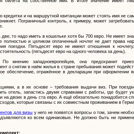
я билета на собственное имя. В итоге значение имеет ли
кредитки и на маршрутной квитанции может стоять имя не само
зникнет. Пограничный контроль, к примеру, может затребоват
е.
две, то надо иметь в кошельке хотя бы 700 евро. Не имеет зна
же полностью и целиком оплаченный ночлег не дает права на
ния поездки. Пятьдесят евро не имеют отношения к ночлегу
стоятельность (пятьдесят евро на одного человека за день).
По мнению западноевропейцев, она предохранит приез
нт о снятии в наём жилья в стране пребывания может подейств
вое обеспечение, отражённое в декларации при оформлении в
кциями, а в их основе – требования выдачи виз. При поезд
ить отель, запастись двумя справками с работы, где будет у
ии на двоих в день ста евро. А ещё обязательно понадобится с
расходов, которые связаны с их совместным проживанием в Герм
ентов для визы
у него не появятся вопросы о том, зачем необх
едъявляются ко всем одинаковые. Не должно быть ни примене
комплект: