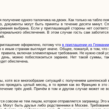
 получение одного талончика на двоих. Как только на табло поя
о, документы могут быть приняты в течение десяти минут. С
Германия выбрана. Если у приглашающей стороны нет соответ
териального обеспечения. В этом случае гость сам заботится
ей.
 приглашение оформлено, потому что
в приглашении из Германи
 к иным странам выглядит иначе. Общее, пожалуй, в том, что
правила, включая элементарные требования. Не нужно свой ус
 день, можно побеспокоиться заранее. Нет такой суммы, та
удет обеспечена.
, хотя все многообразие ситуаций с получением шенгенской в
но прождать целый месяц, в то время как во Францию в это
ечение трёх дней. Причём в том и другом случае может не во
я совсем не тем лицом, которое отправляется заграницу. Это 
у. Могут быть друзья либо родственники в Москве. Требовани