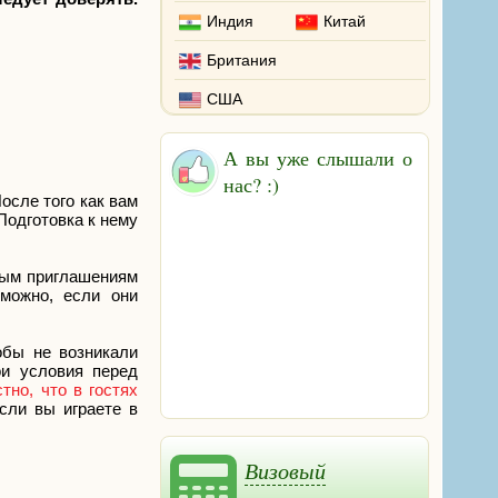
Индия
Китай
Британия
США
А вы уже слышали о
нас? :)
осле того как вам
Подготовка к нему
вым приглашениям
зможно, если они
обы не возникали
ои условия перед
тно, что в гостях
сли вы играете в
Визовый