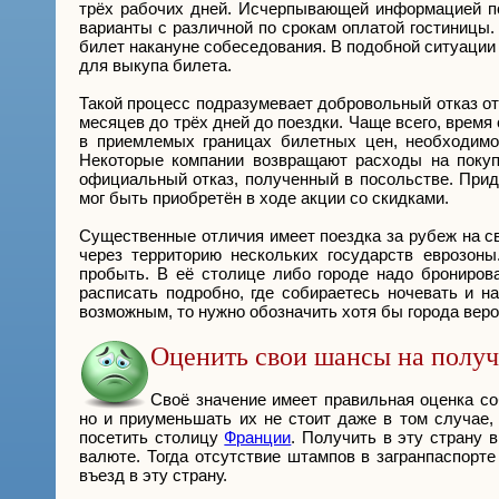
трёх рабочих дней. Исчерпывающей информацией по
варианты с различной по срокам оплатой гостиницы. 
билет накануне собеседования. В подобной ситуации 
для выкупа билета.
Такой процесс подразумевает добровольный отказ от
месяцев до трёх дней до поездки. Чаще всего, врем
в приемлемых границах билетных цен, необходимо
Некоторые компании возвращают расходы на покуп
официальный отказ, полученный в посольстве. Придё
мог быть приобретён в ходе акции со скидками.
Существенные отличия имеет поездка за рубеж на с
через территорию нескольких государств еврозон
пробыть. В её столице либо городе надо брониров
расписать подробно, где собираетесь ночевать и н
возможным, то нужно обозначить хотя бы города вер
Оценить свои шансы на полу
Своё значение имеет правильная оценка с
но и приуменьшать их не стоит даже в том случае,
посетить столицу
Франции
. Получить в эту страну 
валюте. Тогда отсутствие штампов в загранпаспорт
въезд в эту страну.