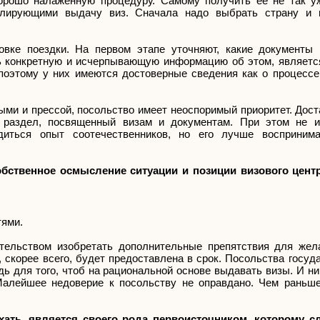
орошо налаженную процедуру. Самому получить её не так у
гулирующими выдачу виз. Сначала надо выбрать страну и 
товке поездки. На первом этапе уточняют, какие документы
ть конкретную и исчерпывающую информацию об этом, является
поэтому у них имеются достоверные сведения как о процессе 
ыми и прессой, посольство имеет неоспоримый приоритет. Дост
т раздел, посвященный визам и документам. При этом не 
диться опыт соотечественников, но его лучше воспринима
бственное осмысление ситуации и позиции визового центр
тями.
тельством изобретать дополнительные препятствия для же
 скорее всего, будет предоставлена в срок. Посольства госуд
 для того, чтоб на рациональной основе выдавать визы. И ни 
алейшее недоверие к посольству не оправдано. Чем раньше
ать, является своего рода первоисточником, которому сл