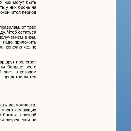
У них могут быть
ть у них бронь на
 окончится период
правилам, от трёх
ду. Чтоб остаться
получением визы.
у надо приложить
н, конечно же, не
аршрут пролегает
ены больше всего
 лист, в котором
е представляется
ать возможности,
ь много желающих
в банках в разной
ния разрешения на