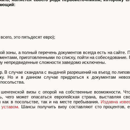
чающий:
всего, это пятьдесят евро);
й зоны, а полный перечень документов всегда есть на сайте. П
ментами, приготовленными по списку, пойти на собеседование. 
му непредвиденные сложности заведомо исключены.
. В случае скандала с выдачей разрешений на въезд по липо
тку. Но и в данном случае придраться к документам нево
 посольства.
шенгенской визы с опорой на собственные возможности. Чт
, чего может опасаться европейская страна, выставляя св
 как в посольстве, так и на месте пребывания.
Издавна извес
 уставом.
Шансы получить визу составляют сто процентов, е