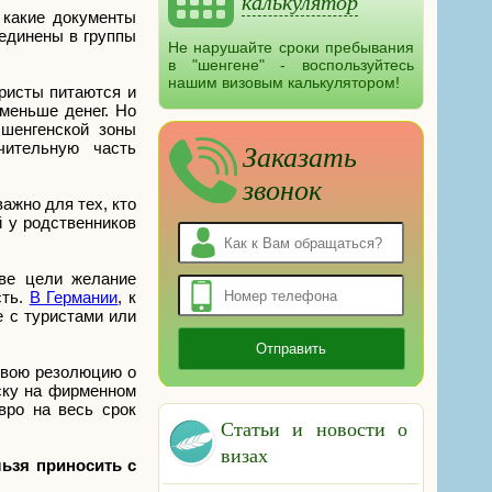
калькулятор
 какие документы
ъединены в группы
Не нарушайте сроки пребывания
в "шенгене" - воспользуйтесь
нашим визовым калькулятором!
ристы питаются и
 меньше денег. Но
 шенгенской зоны
чительную часть
Заказать
звонок
ажно для тех, кто
й у родственников
тве цели желание
сть.
В Германии
, к
е с туристами или
свою резолюцию о
иску на фирменном
вро на весь срок
Статьи и новости о
визах
льзя приносить с