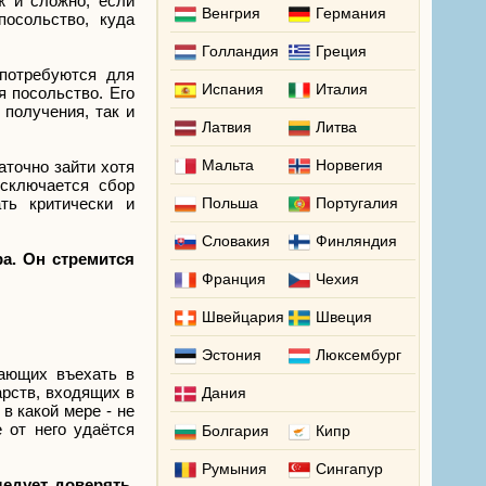
ж и сложно, если
Венгрия
Германия
посольство, куда
Голландия
Греция
 потребуются для
Испания
Италия
 посольство. Его
получения, так и
Латвия
Литва
Мальта
Норвегия
аточно зайти хотя
исключается сбор
ть критически и
Польша
Португалия
Словакия
Финляндия
а. Он стремится
Франция
Чехия
Швейцария
Швеция
Эстония
Люксембург
лающих въехать в
арств, входящих в
Дания
в какой мере - не
 от него удаётся
Болгария
Кипр
Румыния
Сингапур
едует доверять.