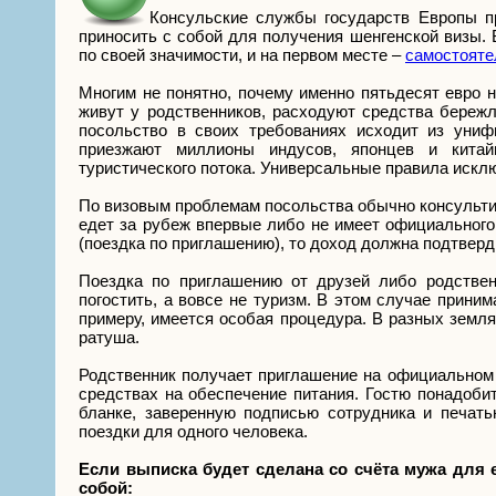
Консульские службы государств Европы п
приносить с собой для получения шенгенской визы. 
по своей значимости, и на первом месте –
самостояте
Многим не понятно, почему именно пятьдесят евро 
живут у родственников, расходуют средства бережл
посольство в своих требованиях исходит из униф
приезжают миллионы индусов, японцев и китайц
туристического потока. Универсальные правила искл
По визовым проблемам посольства обычно консульти
едет за рубеж впервые либо не имеет официального 
(поездка по приглашению), то доход должна подтверд
Поездка по приглашению от друзей либо родствен
погостить, а вовсе не туризм. В этом случае прин
примеру, имеется особая процедура. В разных земл
ратуша.
Родственник получает приглашение на официальном
средствах на обеспечение питания. Гостю понадоби
бланке, заверенную подписью сотрудника и печать
поездки для одного человека.
Если выписка будет сделана со счёта мужа для е
собой: