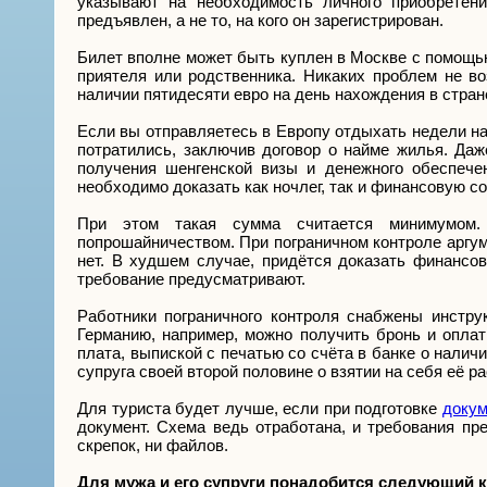
указывают на необходимость личного приобретени
предъявлен, а не то, на кого он зарегистрирован.
Билет вполне может быть куплен в Москве с помощью 
приятеля или родственника. Никаких проблем не во
наличии пятидесяти евро на день нахождения в стран
Если вы отправляетесь в Европу отдыхать недели на 
потратились, заключив договор о найме жилья. Да
получения шенгенской визы и денежного обеспече
необходимо доказать как ночлег, так и финансовую со
При этом такая сумма считается минимумом. 
попрошайничеством. При пограничном контроле аргуме
нет. В худшем случае, придётся доказать финансо
требование предусматривают.
Работники пограничного контроля снабжены инстру
Германию, например, можно получить бронь и оплат
плата, выпиской с печатью со счёта в банке о налич
супруга своей второй половине о взятии на себя её 
Для туриста будет лучше, если при подготовке
докум
документ. Схема ведь отработана, и требования пр
скрепок, ни файлов.
Для мужа и его супруги понадобится следующий 