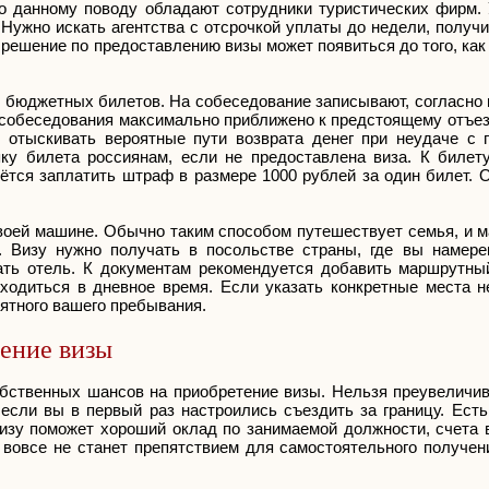
 данному поводу обладают сотрудники туристических фирм. 
Нужно искать агентства с отсрочкой уплаты до недели, получи
решение по предоставлению визы может появиться до того, как
 бюджетных билетов. На собеседование записывают, согласно 
я собеседования максимально приближено к предстоящему отъез
 отыскивать вероятные пути возврата денег при неудаче с 
ку билета россиянам, если не предоставлена виза. К билет
тся заплатить штраф в размере 1000 рублей за один билет. О
воей машине. Обычно таким способом путешествует семья, и м
ы. Визу нужно получать в посольстве страны, где вы намер
ать отель. К документам рекомендуется добавить маршрутный
аходиться в дневное время. Если указать конкретные места н
оятного вашего пребывания.
чение визы
обственных шансов на приобретение визы. Нельзя преувеличив
 если вы в первый раз настроились съездить за границу. Ест
визу поможет хороший оклад по занимаемой должности, счета 
е вовсе не станет препятствием для самостоятельного получе