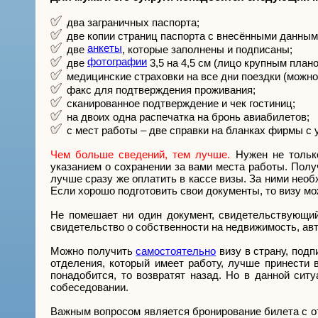
два заграничных паспорта;
две копии страниц паспорта с внесёнными данны
анкеты
две
, которые заполнены и подписаны;
фотографии
две
3,5 на 4,5 см (лицо крупным план
медицинские страховки на все дни поездки (мож
факс для подтверждения проживания;
сканированное подтверждение и чек гостиниц;
на двоих одна распечатка на бронь авиабилетов;
с мест работы – две справки на бланках фирмы с 
Чем больше сведений, тем лучше.
Нужен не только
указанием о сохранении за вами места работы. Полу
лучше сразу же оплатить в кассе визы. За ними необ
Если хорошо подготовить свои документы, то визу мо
Не помешает ни один документ, свидетельствующий
свидетельство о собственности на недвижимость, авто
Можно получить
самостоятельно
визу в страну, под
отделения, который имеет работу, лучше принести в
понадобится, то возвратят назад. Но в данной сит
собеседовании.
Важным вопросом является бронирование билета с о