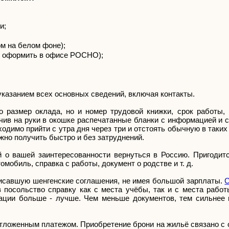
ми;
ом на белом фоне);
но оформить в офисе РОСНО);
указанием всех основных сведений, включая контакты.
 размер оклада, но и номер трудовой книжки, срок работы, 
чив на руки в окошке распечатанные бланки с информацией и 
ходимо прийти с утра дня через три и отстоять обычную в таких
жно получить быстро и без затруднений.
 о вашей заинтересованности вернуться в Россию. Пригодитс
мобиль, справка с работы, документ о родстве и т. д.
писавшую шенгенские соглашения, не имея большой зарплаты.
С
 посольство справку как с места учёбы, так и с места работ
уации больше - лучше. Чем меньше документов, тем сильнее 
тложенным платежом. Приобретение брони на жильё связано с 