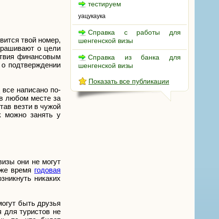
тестируем
уацукаука
Справка с работы для
вится твой номер,
шенгенской визы
прашивают о цели
ствия финансовым
Справка из банка для
 о подтверждении
шенгенской визы
Показать все публикации
и
все написано по-
 в любом месте за
тав везти в чужой
к можно занять у
изы они не могут
 же время
годовая
зникнуть никаких
могут быть друзья
я для туристов не