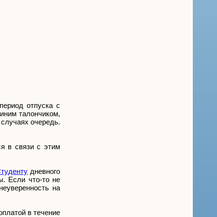
период отпуска с
синим талончиком,
 случаях очередь.
я в связи с этим
туденту
дневного
ы. Если что-то не
неуверенность на
оплатой в течение