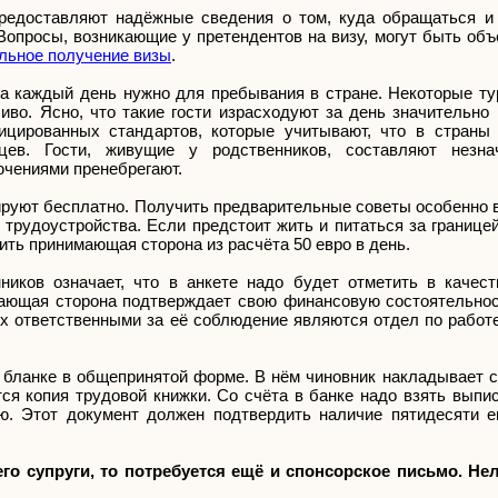
редоставляют надёжные сведения о том, куда обращаться и
Вопросы, возникающие у претендентов на визу, могут быть об
льное получение визы
.
на каждый день нужно для пребывания в стране. Некоторые ту
иво. Ясно, что такие гости израсходуют за день значительно
ицированных стандартов, которые учитывают, что в страны
ев. Гости, живущие у родственников, составляют незна
ючениями пренебрегают.
руют бесплатно. Получить предварительные советы особенно в
трудоустройства. Если предстоит жить и питаться за границе
ить принимающая сторона из расчёта 50 евро в день.
ников означает, что в анкете надо будет отметить в качес
имающая сторона подтверждает свою финансовую состоятельно
ях ответственными за её соблюдение являются отдел по работ
 бланке в общепринятой форме. В нём чиновник накладывает 
тся копия трудовой книжки. Со счёта в банке надо взять вып
ю. Этот документ должен подтвердить наличие пятидесяти е
го супруги, то потребуется ещё и спонсорское письмо. Не