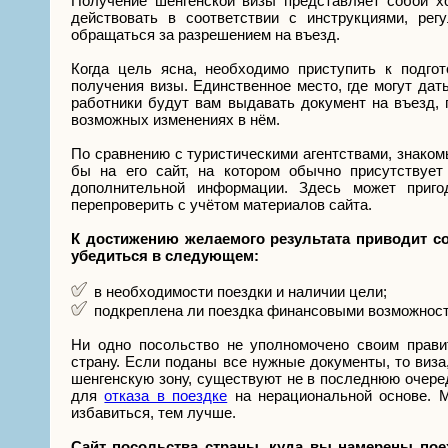
Получение шенгенской визы представляет собой х
действовать в соответствии с инструкциями, ре
обращаться за разрешением на въезд.
Когда цель ясна, необходимо приступить к подго
получения визы. Единственное место, где могут да
работники будут вам выдавать документ на въезд, 
возможных изменениях в нём.
По сравнению с туристическими агентствами, знаком
бы на его сайт, на котором обычно присутствуе
дополнительной информации. Здесь может приго
перепроверить с учётом материалов сайта.
К достижению желаемого результата приводит со
убедиться в следующем:
в необходимости поездки и наличии цели;
подкреплена ли поездка финансовыми возможнос
Ни одно посольство не уполномочено своим прави
страну. Если поданы все нужные документы, то виза,
шенгенскую зону, существуют не в последнюю очередь
для
отказа в поездке
на нерациональной основе. М
избавиться, тем лучше.
Сайт посольства страны, куда вы намерены поех