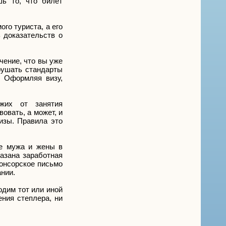
шь то, что билет
го туриста, а его
ь доказательств о
чение, что вы уже
рушать стандарты
. Оформляя визу,
жих от занятия
овать, а может, и
изы. Правила это
ке мужа и жены в
казана заработная
понсорское письмо
ании.
одим тот или иной
ния степлера, ни