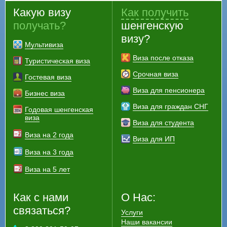
Какую визу
Как получить
получать?
шенгенскую
визу?
Мультивиза
Виза после отказа
Туристическая виза
Срочная виза
Гостевая виза
Виза для пенсионера
Бизнес виза
Виза для граждан СНГ
Годовая шенгенская
виза
Виза для студента
Виза на 2 года
Виза для ИП
Виза на 3 года
Виза на 5 лет
Как с нами
О Нас:
связаться?
Услуги
Наши вакансии