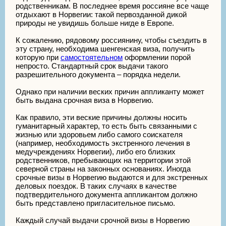
родственникам. В последнее время россияне все чаще
отдыхают в Норвегии: такой первозданной дикой
природы не увидишь больше нигде в Европе.
К сожалению, рядовому россиянину, чтобы съездить в
эту страну, необходима шенгенская виза, получить
которую при
самостоятельном
оформлении порой
непросто. Стандартный срок выдачи такого
разрешительного документа – порядка недели.
Однако при наличии веских причин аппликанту может
быть выдана срочная виза в Норвегию.
Как правило, эти веские причины должны носить
гуманитарный характер, то есть быть связанными с
жизнью или здоровьем либо самого соискателя
(например, необходимость экстренного лечения в
медучреждениях Норвегии), либо его близких
родственников, пребывающих на территории этой
северной страны на законных основаниях. Иногда
срочные визы в Норвегию выдаются и для экстренных
деловых поездок. В таких случаях в качестве
подтвердительного документа аппликантом должно
быть представлено пригласительное письмо.
Каждый случай выдачи срочной визы в Норвегию